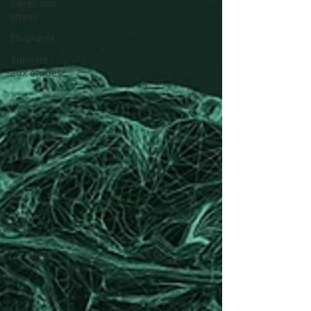
Gérer son
stress
Étudiants
Survivre
aux études